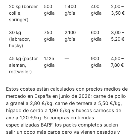
20 kg (border
500
1.400
400
2,00 –
collie,
g/día
g/día
g/día
3,50 €
springer)
30 kg
750
2.100
600
3,00 –
(labrador,
g/día
g/día
g/día
5,20 €
husky)
45 kg (pastor
1.125
—
900
4,50 –
alemán,
g/día
g/día
7,80 €
rottweiler)
Estos costes están calculados con precios medios de
mercado en España en junio de 2026: carne de pollo
a granel a 2,80 €/kg, carne de ternera a 5,50 €/kg,
hígado de cerdo a 1,90 €/kg y huesos carnosos de
ave a 1,20 €/kg. Si compras en tiendas
especializadas BARF, los packs completos suelen
salir un poco más caros pero ya vienen pesados y