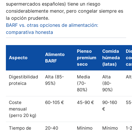
supermercados españoles) tiene un riesgo
considerablemente menor, pero congelar siempre es
la opción prudente.
BARF vs. otras opciones de alimentación:
comparativa honesta
Pienso
Comida
Di
Alimento
Aspecto
premium
húmeda
co
BARF
seco
(latas)
ca
Digestibilidad
Alta (85-
Media
Alta
Al
proteica
95%)
(70-
(80-
80%)
90%)
Coste
60-105 €
45-90 €
90-160
55
mensual
€
(perro 20 kg)
Tiempo de
20-40
Mínimo
Mínimo
1-