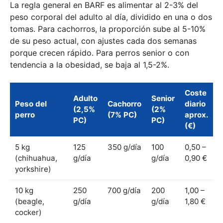
La regla general en BARF es alimentar al 2-3% del
peso corporal del adulto al día, dividido en una o dos
tomas. Para cachorros, la proporción sube al 5-10%
de su peso actual, con ajustes cada dos semanas
porque crecen rápido. Para perros senior o con
tendencia a la obesidad, se baja al 1,5-2%.
Coste
Adulto
Senior
Peso del
Cachorro
diario
(2,5%
(2%
perro
(7% PC)
aprox.
PC)
PC)
(€)
5 kg
125
350 g/día
100
0,50 –
(chihuahua,
g/día
g/día
0,90 €
yorkshire)
10 kg
250
700 g/día
200
1,00 –
(beagle,
g/día
g/día
1,80 €
cocker)