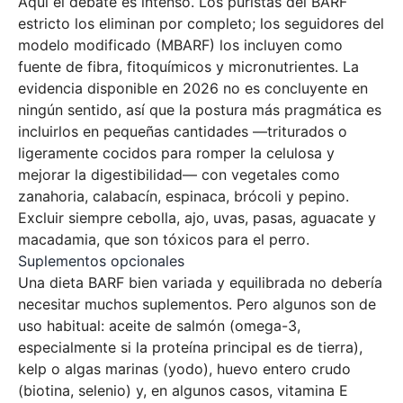
Aquí el debate es intenso. Los puristas del BARF
estricto los eliminan por completo; los seguidores del
modelo modificado (MBARF) los incluyen como
fuente de fibra, fitoquímicos y micronutrientes. La
evidencia disponible en 2026 no es concluyente en
ningún sentido, así que la postura más pragmática es
incluirlos en pequeñas cantidades —triturados o
ligeramente cocidos para romper la celulosa y
mejorar la digestibilidad— con vegetales como
zanahoria, calabacín, espinaca, brócoli y pepino.
Excluir siempre cebolla, ajo, uvas, pasas, aguacate y
macadamia, que son tóxicos para el perro.
Suplementos opcionales
Una dieta BARF bien variada y equilibrada no debería
necesitar muchos suplementos. Pero algunos son de
uso habitual: aceite de salmón (omega-3,
especialmente si la proteína principal es de tierra),
kelp o algas marinas (yodo), huevo entero crudo
(biotina, selenio) y, en algunos casos, vitamina E