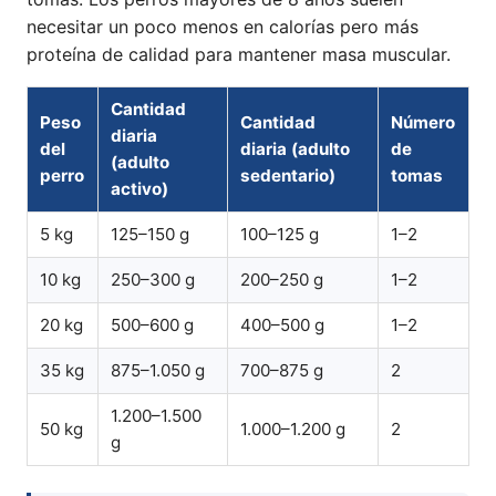
necesitar un poco menos en calorías pero más
proteína de calidad para mantener masa muscular.
Cantidad
Peso
Cantidad
Número
diaria
del
diaria (adulto
de
(adulto
perro
sedentario)
tomas
activo)
5 kg
125–150 g
100–125 g
1–2
10 kg
250–300 g
200–250 g
1–2
20 kg
500–600 g
400–500 g
1–2
35 kg
875–1.050 g
700–875 g
2
1.200–1.500
50 kg
1.000–1.200 g
2
g