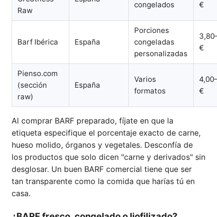
congelados
€
Raw
Porciones
3,80
Barf Ibérica
España
congeladas
€
personalizadas
Pienso.com
Varios
4,00
(sección
España
formatos
€
raw)
Al comprar BARF preparado, fíjate en que la
etiqueta especifique el porcentaje exacto de carne,
hueso molido, órganos y vegetales. Desconfía de
los productos que solo dicen "carne y derivados" sin
desglosar. Un buen BARF comercial tiene que ser
tan transparente como la comida que harías tú en
casa.
¿BARF fresco, congelado o liofilizado?