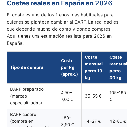
Costes reales en España en 2026
El coste es uno de los frenos más habituales para
quienes se plantean cambiar al BARF. La realidad es
que depende mucho de cómo y dónde compres.
Aquí tienes una estimación realista para 2026 en
España:
Coste
Coste
Coste
mensual
mensua
Tipo de compra
por kg
perro 10
perro
(aprox.)
kg
30 kg
BARF preparado
4,50–
105–165
(marcas
35–55 €
7,00 €
€
especializadas)
BARF casero
1,80–
(compra en
14–27 €
42–80 €
3,50 €