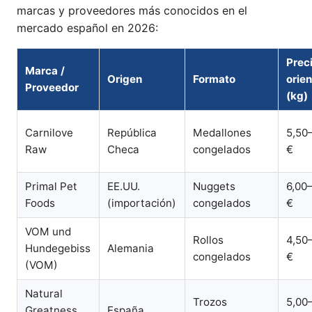
marcas y proveedores más conocidos en el
mercado español en 2026:
Prec
Marca /
Origen
Formato
orien
Proveedor
(kg)
Carnilove
República
Medallones
5,50
Raw
Checa
congelados
€
Primal Pet
EE.UU.
Nuggets
6,00
Foods
(importación)
congelados
€
VOM und
Rollos
4,50
Hundegebiss
Alemania
congelados
€
(VOM)
Natural
Trozos
5,00
Greatness
España