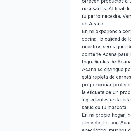
ofrecen productos a 
necesarios. Al final d
tu perro necesita. Vam
en Acana.
En mi experiencia com
cocina, la calidad de 
nuestros seres querid
contiene Acana para ju
Ingredientes de Acana
Acana se distingue por
está repleta de carne
proporcionar proteína
la etiqueta de un pro
ingredientes en la lis
salud de tu mascota.
En mi propio hogar, h
alimentarlos con Acana
anecdótico; muchos d