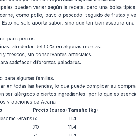
cipales pueden variar según la receta, pero una bolsa típic
 carne, como pollo, pavo o pescado, seguido de frutas y 
Esto no solo aporta sabor, sino que también asegura una d
ana para perros
eínas: alrededor del 60% en algunas recetas.
 y frescos, sin conservantes artificiales.
ra satisfacer diferentes paladares.
o para algunas familias.
rar en todas las tiendas, lo que puede complicar su compra
ser alérgicos a ciertos ingredientes, por lo que es esencial
os y opciones de Acana
o
Precio (euros)
Tamaño (kg)
lesome Grains
65
11.4
70
11.4
75
11.4