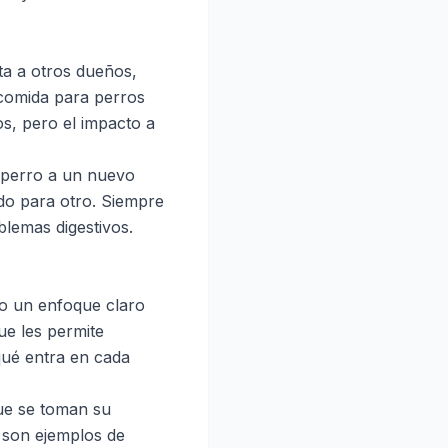
ta a otros dueños,
a comida para perros
s, pero el impacto a
u perro a un nuevo
do para otro. Siempre
blemas digestivos.
o un enfoque claro
ue les permite
qué entra en cada
que se toman su
n son ejemplos de