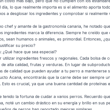
un costo más bajo, pero que no cumplen con los estándare
el día, lo que realmente importa es si el alimento aporta tod
os a desglosar los ingredientes y comprobar si realmente v
o chef y amante de la gastronomía canaria, he notado que
los ingredientes marca la diferencia. Siempre he creído que 
os, sean humanos o animales, es primordial. Entonces, ¿qu
stificar su precio?
: ¿Qué hace que sea especial?
 utilizar ingredientes frescos y regionales. Cada bolsa de
s de alta calidad, frutas y verduras. En lugar de subproduc
s de calidad que pueden ayudar a tu perro a mantenerse sa
ducto Acana, encontrarás que la carne debe ser siempre u
ta. Esto es crucial, ya que una buena cantidad de proteínas e
e tenido la fortuna de cuidar a varios perros. Recuerdo qu
, noté un cambio drástico en su energía y brillo en sus pe
ueños de perros han reportado mejoras similares.