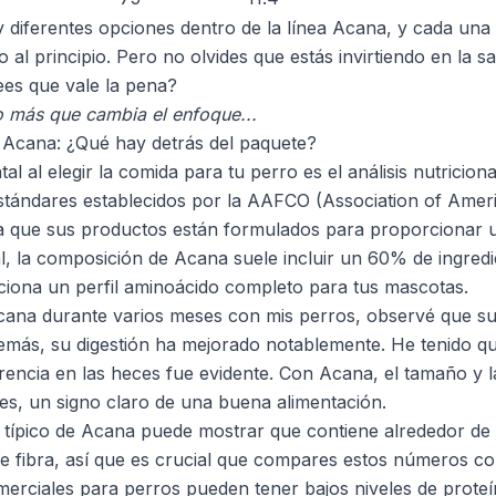
diferentes opciones dentro de la línea Acana, y cada una 
al principio. Pero no olvides que estás invirtiendo en la sa
es que vale la pena?
 más que cambia el enfoque...
de Acana: ¿Qué hay detrás del paquete?
 al elegir la comida para tu perro es el análisis nutricion
stándares establecidos por la AAFCO (Association of Amer
ifica que sus productos están formulados para proporcionar 
al, la composición de Acana suele incluir un 60% de ingredi
ciona un perfil aminoácido completo para tus mascotas.
ana durante varios meses con mis perros, observé que sus
demás, su digestión ha mejorado notablemente. He tenido 
erencia en las heces fue evidente. Con Acana, el tamaño y l
es, un signo claro de una buena alimentación.
al típico de Acana puede mostrar que contiene alrededor d
 fibra, así que es crucial que compares estos números co
rciales para perros pueden tener bajos niveles de proteín