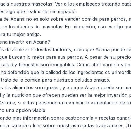
cia nuestras mascotas. Ver a los empleados tratando cada
es algo que realmente me impactó.
ia de Acana no es solo sobre vender comida para perros, 
con los dueños de mascotas. En mi opinión, eso es algo qu
para tu mejor amigo.
pena invertir en Acana?
s de analizar todos los factores, creo que Acana puede s
que buscan lo mejor para sus perros. A pesar de su precio,
 salud y bienestar son innegables. Como chef canario y am
e defendido que la calidad de los ingredientes es primordia
trata de la comida para nuestros peludos amigos.
s los alimentos son iguales, y aunque Acana puede ser má
d y la nutrición que ofrecen pueden ser la mejor inversión p
Así que, si estás pensando en cambiar la alimentación de t
o una opción viable.
ando más información sobre gastronomía y recetas canaria
cina canaria
o leer sobre nuestras
recetas tradicionales
. ¡