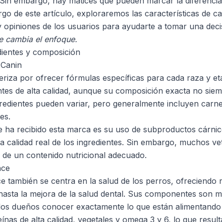
 Sin embargo, hay matices que pueden marcar la diferencia 
rgo de este artículo, exploraremos las características de c
 y opiniones de los usuarios para ayudarte a tomar una deci
e cambia el enfoque.
dientes y composición
 Canin
eriza por ofrecer fórmulas específicas para cada raza y eta
entes de alta calidad, aunque su composición exacta no sie
gredientes pueden variar, pero generalmente incluyen carn
es.
ue ha recibido esta marca es su uso de subproductos cárni
a calidad real de los ingredientes. Sin embargo, muchos ve
a de un contenido nutricional adecuado.
nce
e también se centra en la salud de los perros, ofreciendo
hasta la mejora de la salud dental. Sus componentes son m
 los dueños conocer exactamente lo que están alimentando
nas de alta calidad, vegetales y omega 3 y 6, lo que result