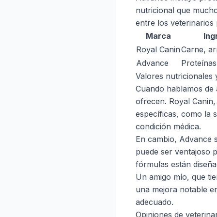
nutricional que much
entre los veterinarios
Marca
Ing
Royal Canin
Carne, ar
Advance
Proteínas
Valores nutricionales 
Cuando hablamos de al
ofrecen. Royal Canin,
específicas, como la s
condición médica.
En cambio, Advance se
puede ser ventajoso p
fórmulas están diseñ
Un amigo mío, que tie
una mejora notable en
adecuado.
Opiniones de veterina