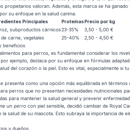
os propietarios valoran. Además, esta marca se ha ganado
 por su enfoque en la salud canina.
redientes Principales
Proteínas
Precio por kg
roz, subproductos cárnicos
23-35%
3,50 - 5,00 €
 de carne, vegetales
25-40%
2,50 - 4,50 €
y beneficios
imentos para perros, es fundamental considerar los nivel
 por ejemplo, destaca por su enfoque en fórmulas adaptad
alud del corazón o la piel. Esto es vital, especialmente si t
 presenta como una opción más equilibrada en términos de
ara perros que no presentan necesidades nutricionales par
adas para mantener la salud general y prevenir enfermeda
ne un perro con piel sensible, decidió cambiar de Royal C
 la salud de su mascota. Esto subraya la importancia de ele
rios y dueños