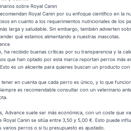
rinarios sobre Royal Canin
ecomiendan Royal Canin por su enfoque científico en la nut
cisos en cuanto a los requerimientos nutricionales de los p
 más larga y saludable. Sin embargo, también advierten sobr
entender qué estamos alimentando a nuestras mascotas.
vance
 ha recibido buenas críticas por su transparencia y la cal
eños que han optado por esta marca reportan perros más 
 Esto es un aliciente para quienes buscan un producto con
 tener en cuenta que cada perro es único, y lo que funci
Siempre es recomendable consultar con un veterinario ant
ota.
s, Advance suele ser más económica, con un coste que var
 Royal Canin se sitúa entre 3,50 y 5,00 €. Esto puede influi
s varios perros o si tu presupuesto es ajustado.