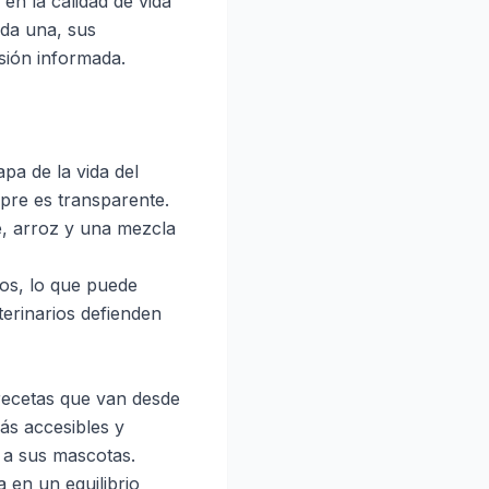
en la calidad de vida
ada una, sus
sión informada.
pa de la vida del
mpre es transparente.
e, arroz y una mezcla
cos, lo que puede
terinarios defienden
 recetas que van desde
ás accesibles y
 a sus mascotas.
a en un equilibrio