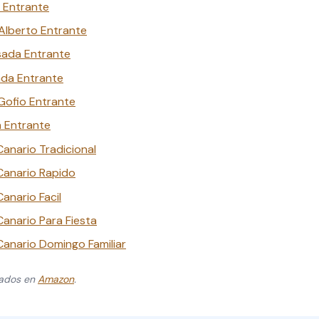
 Entrante
 Alberto Entrante
sada Entrante
ada Entrante
Gofio Entrante
 Entrante
anario Tradicional
Canario Rapido
anario Facil
anario Para Fiesta
anario Domingo Familiar
zados en
Amazon
.