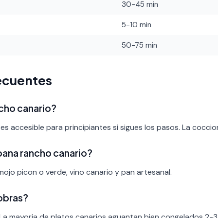
30-45 min
5-10 min
50-75 min
ecuentes
ancho canario?
es accesible para principiantes si sigues los pasos. La cocci
ana rancho canario?
ojo picon o verde, vino canario y pan artesanal.
obras?
 La mayoria de platos canarios aguantan bien congelados 2-3