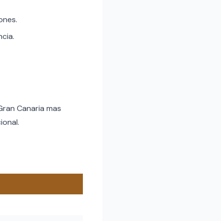
ones.
ncia.
 Gran Canaria mas
ional.