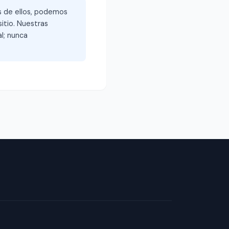
és de ellos, podemos
itio. Nuestras
l; nunca