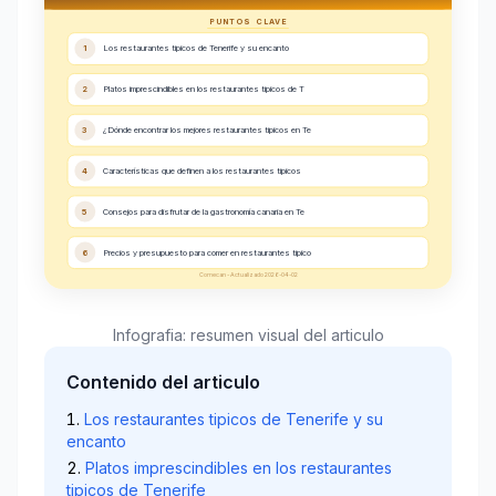
PUNTOS CLAVE
1
Los restaurantes tipicos de Tenerife y su encanto
2
Platos imprescindibles en los restaurantes tipicos de T
3
¿Dónde encontrar los mejores restaurantes tipicos en Te
4
Características que definen a los restaurantes tipicos
5
Consejos para disfrutar de la gastronomía canaria en Te
6
Precios y presupuesto para comer en restaurantes tipico
Comecan - Actualizado 2026-04-02
Infografia: resumen visual del articulo
Contenido del articulo
Los restaurantes tipicos de Tenerife y su
encanto
Platos imprescindibles en los restaurantes
tipicos de Tenerife