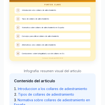
PUNTOS CLAVE
1
Introduccion a los collares de adiestramiento
2
Tipos de collares de adiestramiento
3
Normativa sobre collares de adiestramiento en España
4
Consejos para utilizar collares de adiestramiento
5
Alternativas a los collares de adiestramiento
6
Conclusiones sobre la legalidad y uso de collares en Es
Comecan - Actualizado 2026-04-02
Infografia: resumen visual del articulo
Contenido del articulo
Introduccion a los collares de adiestramiento
Tipos de collares de adiestramiento
Normativa sobre collares de adiestramiento en
España