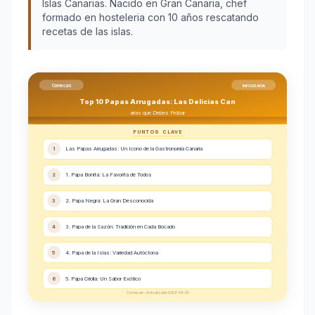
Islas Canarias. Nacido en Gran Canaria, chef
formado en hosteleria con 10 años rescatando
recetas de las islas.
Comecan
INFOGRAFIA
Top 10 Papas Arrugadas: Las Delicias Can
arias que Debes Probar
PUNTOS CLAVE
1
Las Papas Arrugadas: Un Icono de la Gastronomía Canaria
2
1. Papa Bonita: La Favorita de Todos
3
2. Papa Negra: La Gran Desconocida
4
3. Papa de la Sazón: Tradición en Cada Bocado
5
4. Papa de la Islas: Variedad Autóctona
6
5. Papa Criolla: Un Sabor Exótico
Comecan - Actualizado 2026-04-02