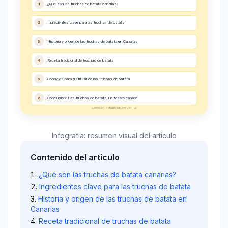
1
¿Qué son las truchas de batata canarias?
2
Ingredientes clave para las truchas de batata
3
Historia y origen de las truchas de batata en Canarias
4
Receta tradicional de truchas de batata
5
Consejos para disfrutar de las truchas de batata
6
Conclusión: Las truchas de batata, un tesoro canario
Comecan - Actualizado 2026-04-02
Infografia: resumen visual del articulo
Contenido del articulo
¿Qué son las truchas de batata canarias?
Ingredientes clave para las truchas de batata
Historia y origen de las truchas de batata en
Canarias
Receta tradicional de truchas de batata