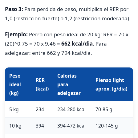
Paso 3:
Para perdida de peso, multiplica el RER por
1,0 (restriccion fuerte) o 1,2 (restriccion moderada).
Ejemplo:
Perro con peso ideal de 20 kg: RER = 70 x
(20)^0,75 = 70 x 9,46 =
662 kcal/dia
. Para
adelgazar: entre 662 y 794 kcal/dia.
Peso
Calorias
RER
Pienso light
ideal
para
(kcal)
aprox. (g/dia)
(kg)
adelgazar
5 kg
234
234-280 kcal
70-85 g
10 kg
394
394-472 kcal
120-145 g