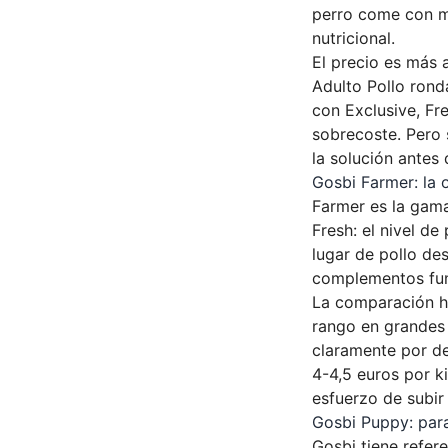
perro come con m
nutricional.
El precio es más 
Adulto Pollo rond
con Exclusive, Fre
sobrecoste. Pero 
la solución antes
Gosbi Farmer: la
Farmer es la gama
Fresh: el nivel de
lugar de pollo de
complementos fun
La comparación h
rango en grandes 
claramente por de
4-4,5 euros por k
esfuerzo de subir 
Gosbi Puppy: para
Gosbi tiene refer