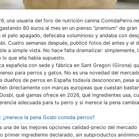
6, una usuaria del foro de nutrición canina ComidaPerro.n
 gastando 80 euros al mes en un pienso "premium" de gran 
nía el pelo apagado, defecaba voluminoso y andaba con de
i. Cuatro semanas después, publicó fotos del antes y el 
ible a simple vista. No hace falta dramatizar: simplemente,
lo que ella había supuesto.
a española con sede y fábrica en Sant Gregori (Girona) qu
ienso para perros y gatos. No es una novedad del mercado
 dueños de perros en España todavía desconocen, pese a
iten directamente con marcas europeas que cuestan bastan
 Gosbi, qué gamas ofrece en 2026, qué ingredientes usa, cu
ferencia adecuada para tu perro y si merece la pena cambi
a: ¿merece la pena Gosbi comida perros?
s una de las mejores opciones calidad-precio del mercado
 primer ingrediente declarado, sin subproductos anónimos