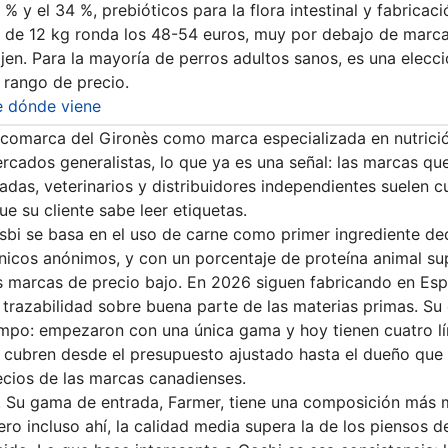
 % y el 34 %, prebióticos para la flora intestinal y fabricac
o de 12 kg ronda los 48-54 euros, muy por debajo de marc
n. Para la mayoría de perros adultos sanos, es una elección
 rango de precio.
e dónde viene
 comarca del Gironès como marca especializada en nutrici
cados generalistas, lo que ya es una señal: las marcas qu
adas, veterinarios y distribuidores independientes suelen c
e su cliente sabe leer etiquetas.
osbi se basa en el uso de carne como primer ingrediente dec
icos anónimos, y con un porcentaje de proteína animal sup
s marcas de precio bajo. En 2026 siguen fabricando en Espa
trazabilidad sobre buena parte de las materias primas. Su
empo: empezaron con una única gama y hoy tienen cuatro l
 cubren desde el presupuesto ajustado hasta el dueño que 
recios de las marcas canadienses.
. Su gama de entrada, Farmer, tiene una composición más
ero incluso ahí, la calidad media supera la de los piensos 