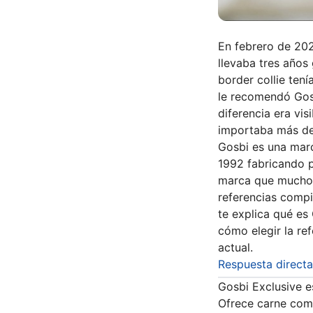
En febrero de 202
llevaba tres años
border collie te
le recomendó Gosb
diferencia era vis
importaba más de 
Gosbi es una marc
1992 fabricando p
marca que muchos
referencias comp
te explica qué es
cómo elegir la re
actual.
Respuesta direct
Gosbi Exclusive e
Ofrece carne como