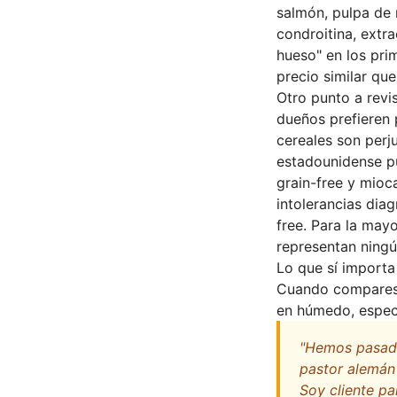
salmón, pulpa de 
condroitina, extr
hueso" en los pri
precio similar que
Otro punto a revi
dueños prefieren p
cereales son perj
estadounidense pu
grain-free y mioca
intolerancias dia
free. Para la may
representan ning
Lo que sí importa
Cuando compares 
en húmedo, espec
"Hemos pasado
pastor alemán 
Soy cliente pa