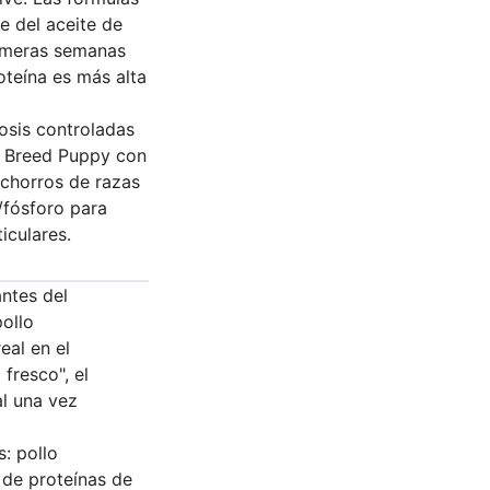
 del aceite de
rimeras semanas
roteína es más alta
dosis controladas
ll Breed Puppy con
chorros de razas
/fósforo para
iculares.
ntes del
pollo
eal en el
fresco", el
al una vez
: pollo
 de proteínas de