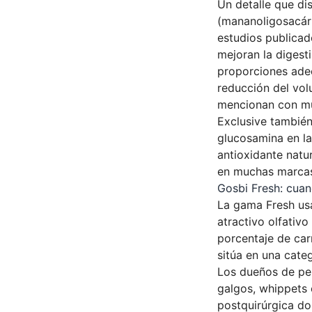
Un detalle que di
(mananoligosacárid
estudios publicad
mejoran la digest
proporciones adec
reducción del vol
mencionan con mu
Exclusive también
glucosamina en la
antioxidante natu
en muchas marcas
Gosbi Fresh: cuan
La gama Fresh usa
atractivo olfativo
porcentaje de car
sitúa en una categ
Los dueños de per
galgos, whippets 
postquirúrgica do