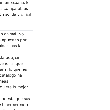
ión en España. El
as comparables
 sólida y difícil
ón animal. No
e apuestan por
uidar más la
larado, sin
erior al que
ña, lo que les
 catálogo ha
íneas
quiere lo mejor
 modesta que sus
de hipermercado