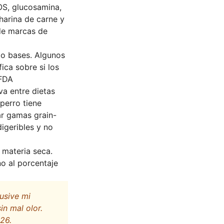
OS, glucosamina,
harina de carne y
 de marcas de
mo bases. Algunos
ica sobre si los
 FDA
va entre dietas
 perro tiene
ar gamas grain-
igeribles y no
 materia seca.
o al porcentaje
usive mi
n mal olor.
26.