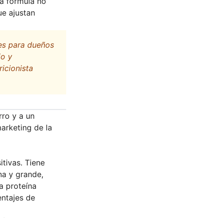
la fórmula no
ue ajustan
es para dueños
io y
ricionista
rro y a un
marketing de la
itivas. Tiene
na y grande,
a proteína
entajes de