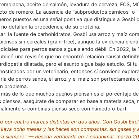
remolacha, aceite de salmón, levadura de cerveza, FOS, M
acto de romero. La ausencia de "subproductos cárnicos" o "
meros puestos es una señal positiva que distingue a Gosbi
 no detallan la procedencia de su proteína.
sar: la fuente de carbohidratos. Gosbi usa arroz y maíz co
iensos sin cereales (grain-free), aunque la evidencia científ
udiciales para perros sanos sigue siendo débil. En 2022, la
blicó una revisión que no encontró relación causal definiti
rdiopatía dilatada, pero el asunto sigue bajo estudio. Si tu
gnosticadas por un veterinario, entonces sí conviene explor
oría de perros sanos, el arroz y el maíz son perfectamente d
ún problema.
 más de lo que muchos dueños piensan es el porcentaje de
piensos, asegúrate de comparar en base a materia seca, n
ialmente si combinas pienso seco con húmedo o barf.
 por cuatro marcas distintas en dos años. Con Gosbi Excl
lleva ocho meses y las heces son compactas, sin gases y si
ra siempre." — Reseña verificada en Tiendanimal, marzo 20