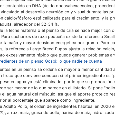
or contenido en DHA (ácido docosahexaenoico, procedente
 vinculado al desarrollo neurológico y visual durante las p
ón calcio/fósforo está calibrada para el crecimiento, y la p
 adulta, alrededor del 32-34 %.
de la leche materna o el pienso de cría se hace mejor con 
. Para cachorros de raza pequeña existe la referencia Sma
r tamaño y mayor densidad energética por gramo. Para ca
s, la referencia Large Breed Puppy ajusta la relación calcio
ento excesivamente rápido que puede generar problemas art
redientes de un pienso Gosbi: lo que nadie te cuenta
dientes en un pienso se ordena de mayor a menor cantidad a
 truco que conviene conocer: si el primer ingrediente es "
 peso en agua ya está eliminado, por lo que su proporción r
de ser menor de lo que parece en el listado. Si pone "pollo 
 el agua natural del músculo, así que el aporte proteico re
rior al porcentaje que aparece como ingrediente.
e Adulto Pollo, el orden de ingredientes habitual en 2026 es
%), arroz, maíz, grasa de pollo, harina de maíz, hidrolizado