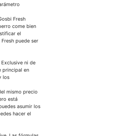
parámetro
Gosbi Fresh
 perro come bien
tificar el
, Fresh puede ser
 Exclusive ni de
 principal en
y los
del mismo precio
ero está
 puedes asumir los
uedes hacer el
ive. Las fórmulas