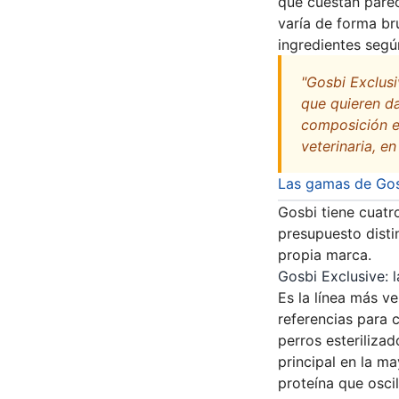
que cuestan parec
varía de forma br
ingredientes segú
"Gosbi Exclus
que quieren dar
composición es
veterinaria, e
Las gamas de Gosb
Gosbi tiene cuatr
presupuesto distin
propia marca.
Gosbi Exclusive: l
Es la línea más v
referencias para 
perros esteriliza
principal en la m
proteína que oscil