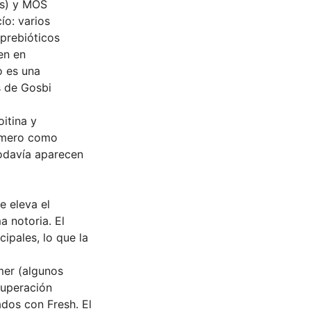
os) y MOS
ío: varios
 prebióticos
en en
o es una
s de Gosbi
itina y
romero como
todavía aparecen
e eleva el
a notoria. El
ipales, lo que la
mer (algunos
cuperación
ados con Fresh. El