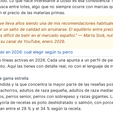
ido. Lo que hace interesante a Gosbi es esa consistencia: 
usca entre lotes, algo que no siempre ocurre con marcas q
n el precio de las materias primas.
ive lleva años siendo una de mis recomendaciones habitual
 un salto de calidad sin arruinarse. El equilibrio entre prec
 difícil de batir en el mercado español." — Marta Solà, nut
n su canal de YouTube, enero 2026.
i en 2026: cuál elegir según tu perro
o líneas activas en 2026. Cada una apunta a un perfil de pe
to. Aquí las tienes con detalle real, no con el lenguaje de 
a gama estrella
endida y la que concentra la mayor parte de las reseñas pos
cachorros, adultos de raza pequeña, adultos de raza media
dos, perros senior, perros con sobrepeso y razas gigantes. L
ayoría de recetas es pollo deshidratado o salmón, con porc
an entre el 28 % y el 34 % según la receta.