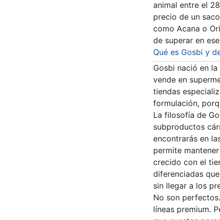
animal entre el 28
precio de un sac
como Acana o Orije
de superar en ese
Qué es Gosbi y d
Gosbi nació en la
vende en supermer
tiendas especializ
formulación, porqu
La filosofía de G
subproductos cárn
encontrarás en la
permite mantener 
crecido con el ti
diferenciadas que
sin llegar a los p
No son perfectos
líneas premium. P