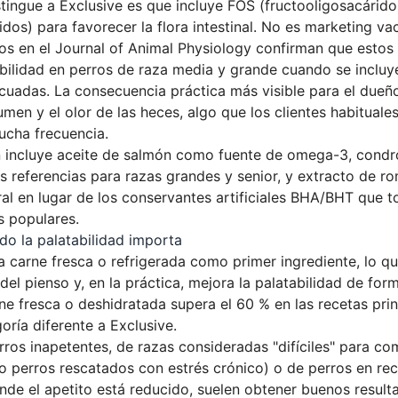
stingue a Exclusive es que incluye FOS (fructooligosacárid
os) para favorecer la flora intestinal. No es marketing vac
os en el Journal of Animal Physiology confirman que estos
ibilidad en perros de raza media y grande cuando se incluy
uadas. La consecuencia práctica más visible para el dueñ
umen y el olor de las heces, algo que los clientes habituale
cha frecuencia.
 incluye aceite de salmón como fuente de omega-3, condro
s referencias para razas grandes y senior, y extracto de 
ral en lugar de los conservantes artificiales BHA/BHT que 
 populares.
do la palatabilidad importa
 carne fresca o refrigerada como primer ingrediente, lo qu
 del pienso y, en la práctica, mejora la palatabilidad de form
ne fresca o deshidratada supera el 60 % en las recetas princ
oría diferente a Exclusive.
ros inapetentes, de razas consideradas "difíciles" para co
o perros rescatados con estrés crónico) o de perros en re
nde el apetito está reducido, suelen obtener buenos result