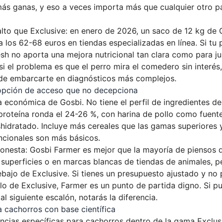
ás ganas, y eso a veces importa más que cualquier otro 
alto que Exclusive: en enero de 2026, un saco de 12 kg de 
a los 62-68 euros en tiendas especializadas en línea. Si tu
sh no aporta una mejora nutricional tan clara como para jus
si el problema es que el perro mira el comedero sin interés
 de embarcarte en diagnósticos más complejos.
 opción de acceso que no decepciona
 económica de Gosbi. No tiene el perfil de ingredientes de
 proteína ronda el 24-26 %, con harina de pollo como fuente
shidratado. Incluye más cereales que las gamas superiores 
cionales son más básicos.
onesta: Gosbi Farmer es mejor que la mayoría de piensos 
superficies o en marcas blancas de tiendas de animales, p
bajo de Exclusive. Si tienes un presupuesto ajustado y no
ilo de Exclusive, Farmer es un punto de partida digno. Si p
al siguiente escalón, notarás la diferencia.
 cachorros con base científica
encias específicas para cachorros dentro de la gama Exclus