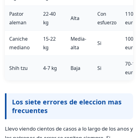
Pastor
22-40
Con
110-
Alta
aleman
kg
esfuerzo
euros
Caniche
15-22
Media-
100-
Si
mediano
kg
alta
euros
70-10
Shih tzu
4-7 kg
Baja
Si
euros
Los siete errores de eleccion mas
frecuentes
Llevo viendo cientos de casos a lo largo de los anos y
los patrones de error se repiten siempre. Si