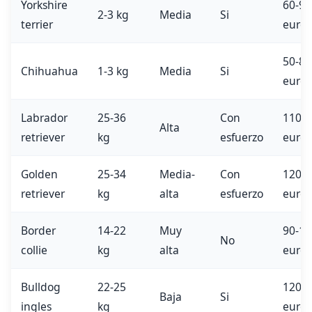
Yorkshire
60-90
2-3 kg
Media
Si
terrier
euros
50-80
Chihuahua
1-3 kg
Media
Si
euros
Labrador
25-36
Con
110-
Alta
retriever
kg
esfuerzo
euros
Golden
25-34
Media-
Con
120-
retriever
kg
alta
esfuerzo
euros
Border
14-22
Muy
90-13
No
collie
kg
alta
euros
Bulldog
22-25
120-
Baja
Si
ingles
kg
euros