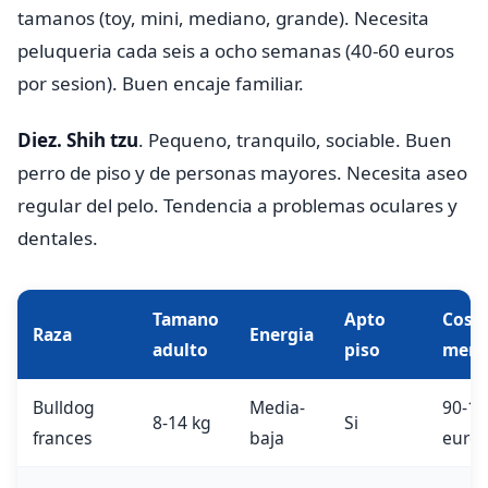
tamanos (toy, mini, mediano, grande). Necesita
peluqueria cada seis a ocho semanas (40-60 euros
por sesion). Buen encaje familiar.
Diez. Shih tzu
. Pequeno, tranquilo, sociable. Buen
perro de piso y de personas mayores. Necesita aseo
regular del pelo. Tendencia a problemas oculares y
dentales.
Tamano
Apto
Cost
Raza
Energia
adulto
piso
mens
Bulldog
Media-
90-14
8-14 kg
Si
frances
baja
euros