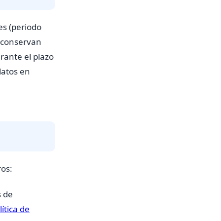
s (periodo
e conservan
rante el plazo
datos en
ros:
s de
lítica de