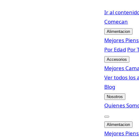
Ir al contenid
Come
can
Alimentacion
Mejores Pien
Por Edad
Por 
Accesorios
Mejores Cam
Ver todos los 
Blog
Nosotros
Quienes Som
Alimentacion
Mejores Pien