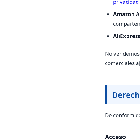
privacidad
Amazon Af
comparten 
AliExpress
No vendemos, 
comerciales aj
Derech
De conformida
Acceso