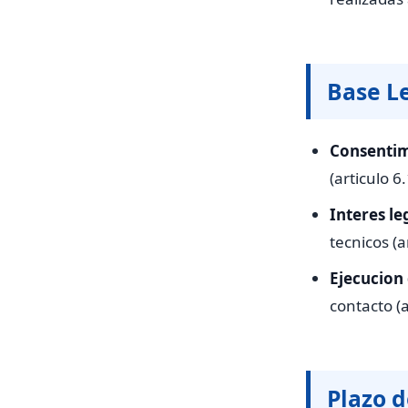
Base L
Consentim
(articulo 6
Interes le
tecnicos (a
Ejecucion 
contacto (a
Plazo 