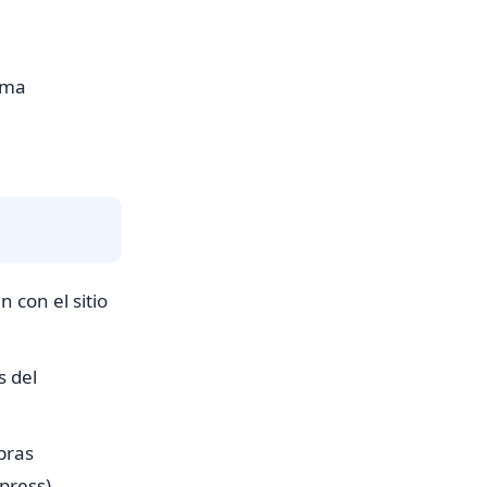
rma
con el sitio
s del
pras
press).