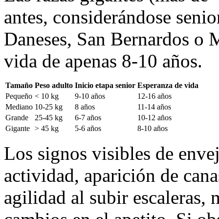
antes, considerándose senio
Daneses, San Bernardos o M
vida de apenas 8-10 años.
Tamaño
Peso adulto
Inicio etapa senior
Esperanza de vida
Pequeño
< 10 kg
9-10 años
12-16 años
Mediano
10-25 kg
8 años
11-14 años
Grande
25-45 kg
6-7 años
10-12 años
Gigante
> 45 kg
5-6 años
8-10 años
Los signos visibles de env
actividad, aparición de cana
agilidad al subir escaleras