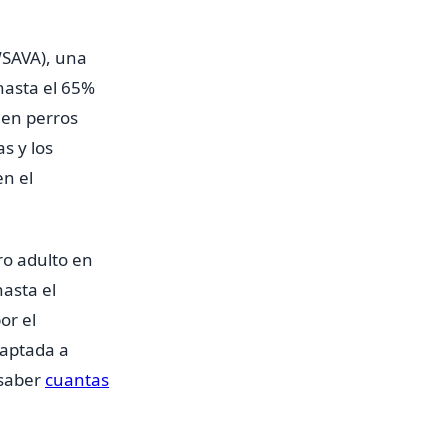
WSAVA), una
hasta el 65%
 en perros
s y los
en el
ro adulto en
asta el
or el
daptada a
 saber
cuantas