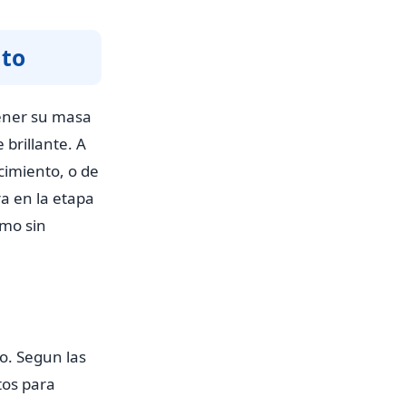
lto
tener su masa
 brillante. A
cimiento, o de
ra en la etapa
imo sin
to. Segun las
tos para