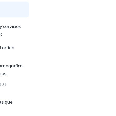
 servicios
:
al orden
ornografico,
nos.
 sus
mas que