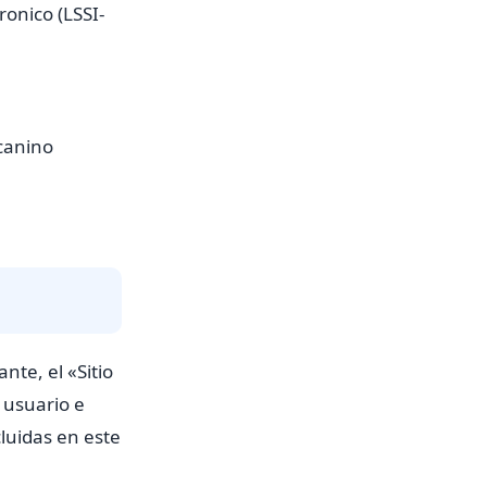
ronico (LSSI-
 canino
nte, el «Sitio
 usuario e
cluidas en este