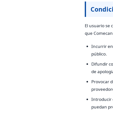
Condic
El usuario se
que Comecan.e
Incurrir en
público.
Difundir c
de apologi
Provocar d
proveedore
Introducir
puedan pr