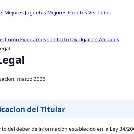
as
Mejores Juguetes
Mejores Fuentes
Ver todos
os
Como Evaluamos
Contacto
Divulgacion Afiliados
Legal
Legal
izacion: marzo 2026
icacion del Titular
to del deber de información establecido en la Ley 34/20