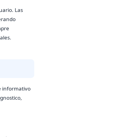
uario. Las
nerando
mpre
ales.
e informativo
gnostico,