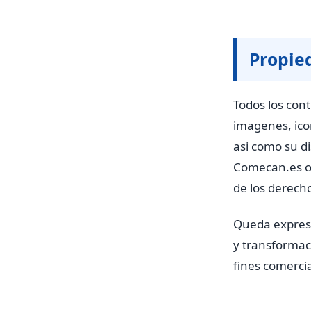
Propie
Todos los cont
imagenes, ico
asi como su di
Comecan.es o 
de los derecho
Queda expresa
y transformaci
fines comercia