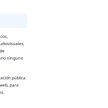
icos,
udiovisuales,
 de
ario ninguno
ación pública
 web, para
es.