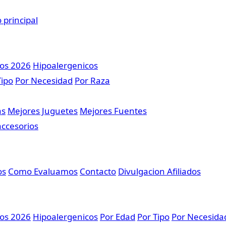
o principal
sos 2026
Hipoalergenicos
Tipo
Por Necesidad
Por Raza
as
Mejores Juguetes
Mejores Fuentes
accesorios
os
Como Evaluamos
Contacto
Divulgacion Afiliados
sos 2026
Hipoalergenicos
Por Edad
Por Tipo
Por Necesida