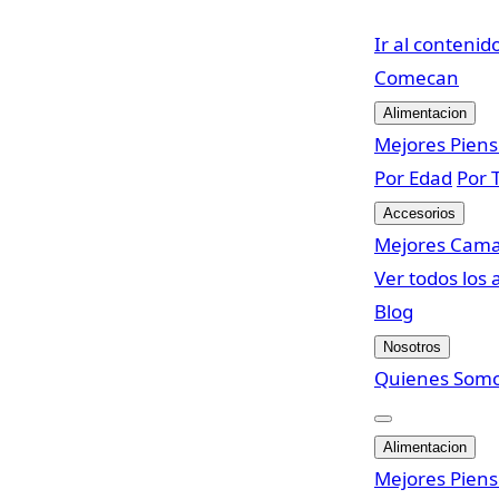
Ir al contenid
Come
can
Alimentacion
Mejores Pien
Por Edad
Por 
Accesorios
Mejores Cam
Ver todos los 
Blog
Nosotros
Quienes Som
Alimentacion
Mejores Pien