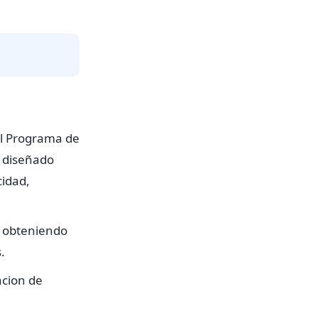
el Programa de
s diseñado
cidad,
, obteniendo
.
acion de