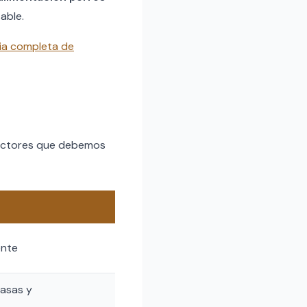
able.
ia completa de
 factores que debemos
ente
rasas y