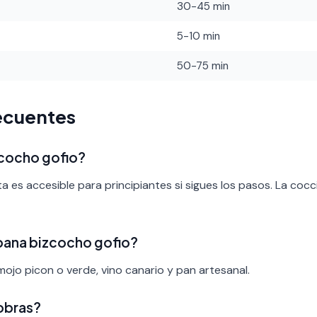
30-45 min
5-10 min
50-75 min
ecuentes
izcocho gofio?
ta es accesible para principiantes si sigues los pasos. La cocc
ana bizcocho gofio?
ojo picon o verde, vino canario y pan artesanal.
obras?