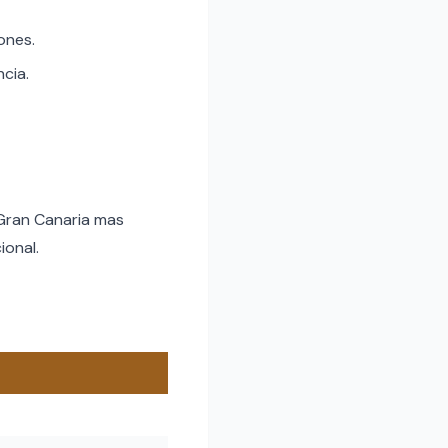
ones.
ncia.
 Gran Canaria mas
ional.