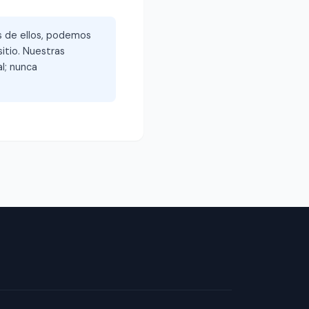
és de ellos, podemos
itio. Nuestras
l; nunca