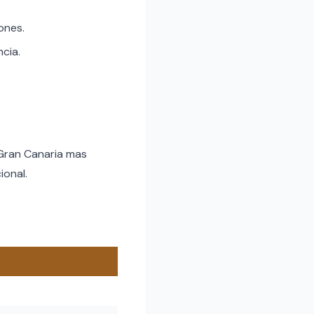
ones.
ncia.
 Gran Canaria mas
ional.