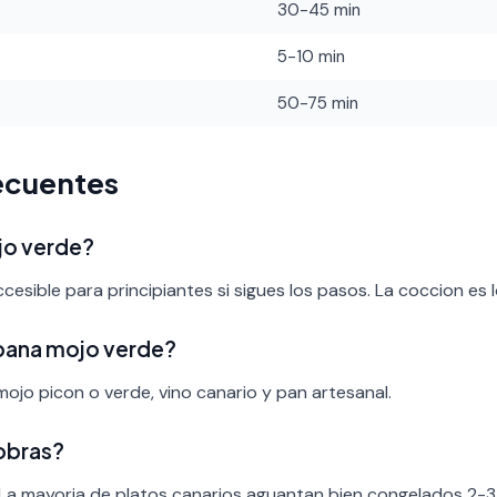
30-45 min
5-10 min
50-75 min
ecuentes
ojo verde?
accesible para principiantes si sigues los pasos. La coccion es
pana mojo verde?
ojo picon o verde, vino canario y pan artesanal.
obras?
 La mayoria de platos canarios aguantan bien congelados 2-3