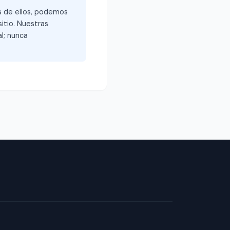
és de ellos, podemos
itio. Nuestras
l; nunca