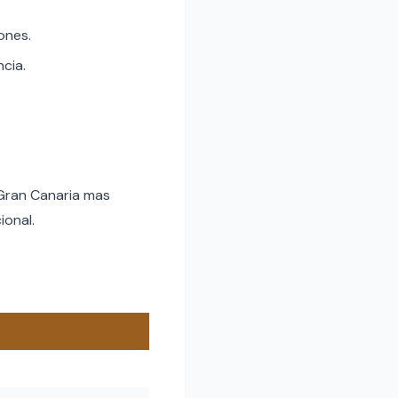
ones.
ncia.
 Gran Canaria mas
ional.