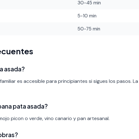
30-45 min
5-10 min
50-75 min
ecuentes
ata asada?
amiliar es accesible para principiantes si sigues los pasos. L
ana pata asada?
ojo picon o verde, vino canario y pan artesanal.
obras?