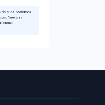
és de ellos, podemos
itio. Nuestras
l; nunca