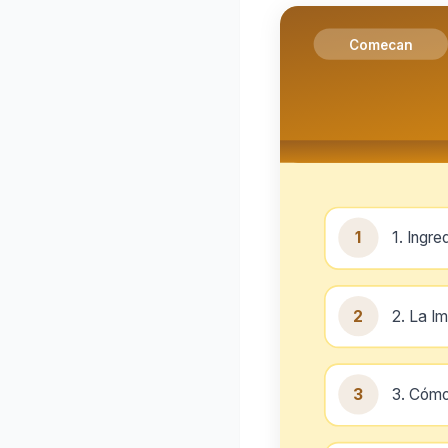
Comecan
1
1. Ingre
2
2. La I
3
3. Cómo