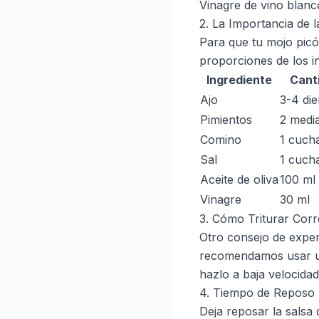
Vinagre de vino blanc
2. La Importancia de 
Para que tu mojo picó
proporciones de los i
Ingrediente
Cant
Ajo
3-4 die
Pimientos
2 medi
Comino
1 cucha
Sal
1 cucha
Aceite de oliva
100 ml
Vinagre
30 ml
3. Cómo Triturar Cor
Otro consejo de expert
recomendamos usar un 
hazlo a baja velocidad
4. Tiempo de Reposo
Deja reposar la salsa