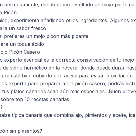
ren perfectamente, dando como resultado un mojo picón ca
o Picón
ico, experimenta añadiendo otros ingredientes. Algunos ex
ara un sabor fresco
 si prefieres un mojo picón más picante
para un toque ácido
Mojo Picón Casero
o experto esencial es la correcta conservación de tu mojo
 de vidrio hermético en la nevera, donde puede durar has
re esté bien cubierto con aceite para evitar la oxidación.
jos experto para preparar mojo picón casero, podrás disfr
e tus platos canarios sean aún más especiales. ¡Buen prov
sobre top 10 recetas canarias
n?
salsa típica canaria que combina ajo, pimientos y aceite, i
cón sin pimientos?