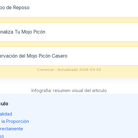
mpo de Reposo
onaliza Tu Mojo Picón
ervación del Mojo Picón Casero
Comecan - Actualizado 2026-04-02
Infografia: resumen visual del articulo
culo
alidad
e la Proporción
rrectamente
so