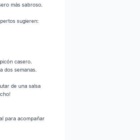
sero más sabroso.
pertos sugieren:
 picón casero.
ta dos semanas.
utar de una salsa
echo!
deal para acompañar