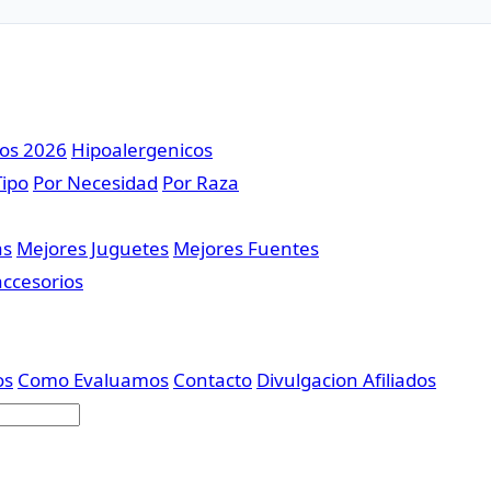
sos 2026
Hipoalergenicos
Tipo
Por Necesidad
Por Raza
as
Mejores Juguetes
Mejores Fuentes
accesorios
os
Como Evaluamos
Contacto
Divulgacion Afiliados