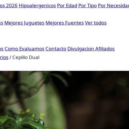
sos 2026
Hipoalergenicos
Por Edad
Por Tipo
Por Necesida
as
Mejores Juguetes
Mejores Fuentes
Ver todos
os
Como Evaluamos
Contacto
Divulgacion Afiliados
rios
/
Cepillo Dual