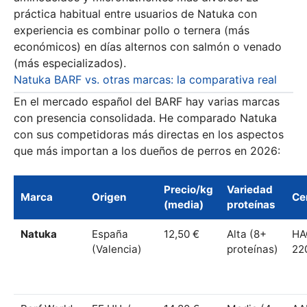
práctica habitual entre usuarios de Natuka con
experiencia es combinar pollo o ternera (más
económicos) en días alternos con salmón o venado
(más especializados).
Natuka BARF vs. otras marcas: la comparativa real
En el mercado español del BARF hay varias marcas
con presencia consolidada. He comparado Natuka
con sus competidoras más directas en los aspectos
que más importan a los dueños de perros en 2026:
Precio/kg
Variedad
Marca
Origen
Cer
(media)
proteínas
Natuka
España
12,50 €
Alta (8+
HA
(Valencia)
proteínas)
22