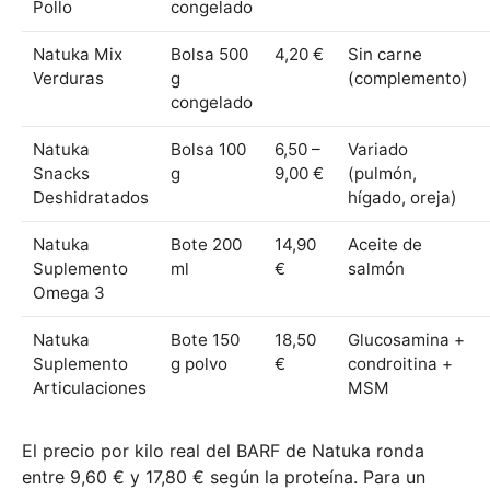
Pollo
congelado
Natuka Mix
Bolsa 500
4,20 €
Sin carne
Verduras
g
(complemento)
congelado
Natuka
Bolsa 100
6,50 –
Variado
Snacks
g
9,00 €
(pulmón,
Deshidratados
hígado, oreja)
Natuka
Bote 200
14,90
Aceite de
Suplemento
ml
€
salmón
Omega 3
Natuka
Bote 150
18,50
Glucosamina +
Suplemento
g polvo
€
condroitina +
Articulaciones
MSM
El precio por kilo real del BARF de Natuka ronda
entre 9,60 € y 17,80 € según la proteína. Para un