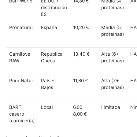
Barf World
EE.UU. /
14,80 €
Media (4
AA
distribución
proteínas)
ES
Pronatural
España
10,20 €
Media (5
HA
proteínas)
Carnilove
República
13,40 €
Alta (6+
HA
RAW
Checa
proteínas)
Puur Natur
Países
11,80 €
Alta (7+
HA
Bajos
proteínas)
BARF
Local
6,00 –
Ilimitada
Ni
casero
8,00 €
(carnicería)