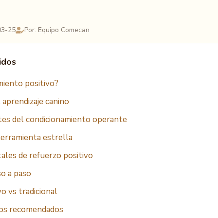
03-25
Por: Equipo Comecan
idos
miento positivo?
l aprendizaje canino
tes del condicionamiento operante
 herramienta estrella
ales de refuerzo positivo
so a paso
vo vs tradicional
sos recomendados