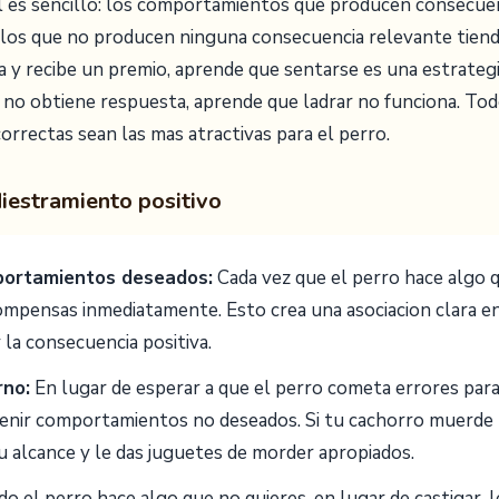
 es sencillo: los comportamientos que producen consecuen
e los que no producen ninguna consecuencia relevante tiend
a y recibe un premio, aprende que sentarse es una estrateg
 no obtiene respuesta, aprende que ladrar no funciona. Tod
correctas sean las mas atractivas para el perro.
diestramiento positivo
portamientos deseados:
Cada vez que el perro hace algo q
ompensas inmediatamente. Esto crea una asociacion clara en
la consecuencia positiva.
rno:
En lugar de esperar a que el perro cometa errores para 
enir comportamientos no deseados. Si tu cachorro muerde 
u alcance y le das juguetes de morder apropiados.
o el perro hace algo que no quieres, en lugar de castigar, l