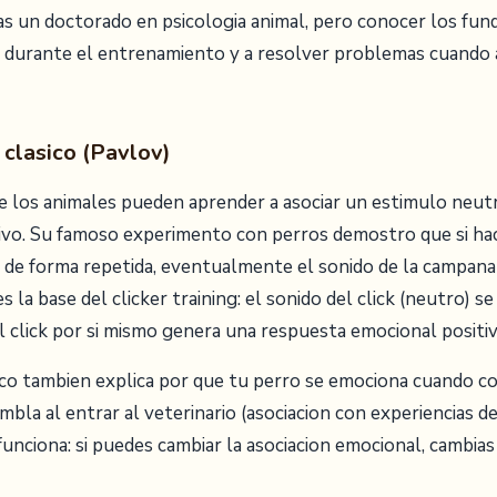
as un doctorado en psicologia animal, pero conocer los fu
s durante el entrenamiento y a resolver problemas cuando
clasico (Pavlov)
e los animales pueden aprender a asociar un estimulo neut
tivo. Su famoso experimento con perros demostro que si h
a de forma repetida, eventualmente el sonido de la campana
es la base del clicker training: el sonido del click (neutro) s
 el click por si mismo genera una respuesta emocional positiv
ico tambien explica por que tu perro se emociona cuando cog
embla al entrar al veterinario (asociacion con experiencias d
nciona: si puedes cambiar la asociacion emocional, cambias 