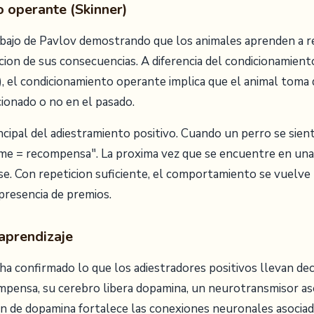
 operante (Skinner)
abajo de Pavlov demostrando que los animales aprenden a re
on de sus consecuencias. A diferencia del condicionamiento
, el condicionamiento operante implica que el animal toma 
ionado o no en el pasado.
cipal del adiestramiento positivo. Cuando un perro se sient
rme = recompensa". La proxima vez que se encuentre en una s
se. Con repeticion suficiente, el comportamiento se vuelve
 presencia de premios.
aprendizaje
ha confirmado lo que los adiestradores positivos llevan de
mpensa, su cerebro libera dopamina, un neurotransmisor aso
ion de dopamina fortalece las conexiones neuronales asociad