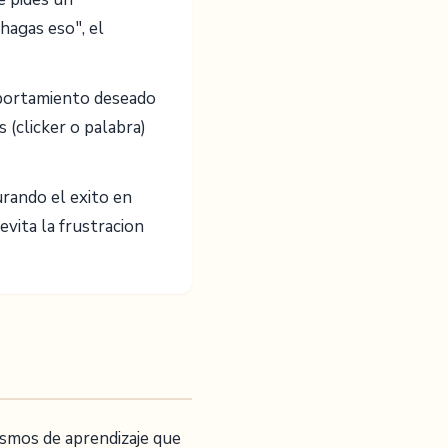
hagas eso", el
portamiento deseado
 (clicker o palabra)
rando el exito en
evita la frustracion
nismos de aprendizaje que