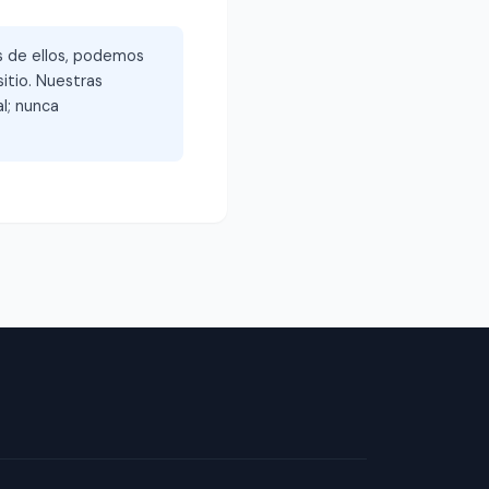
és de ellos, podemos
itio. Nuestras
l; nunca