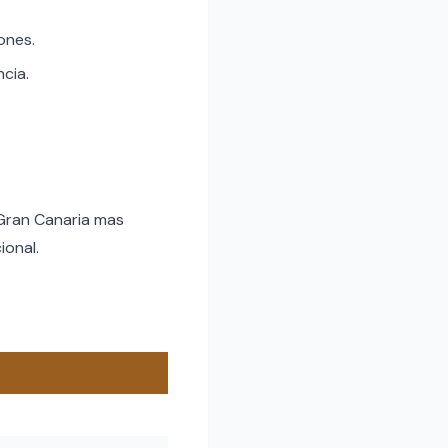
ones.
ncia.
 Gran Canaria mas
ional.