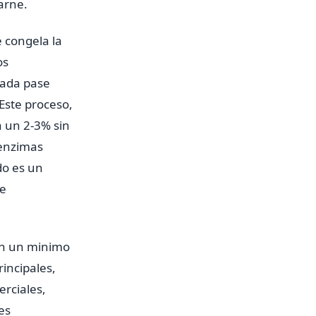
arne.
 congela la
os
lada pase
 Este proceso,
 un 2-3% sin
 enzimas
do es un
de
on un minimo
rincipales,
erciales,
es