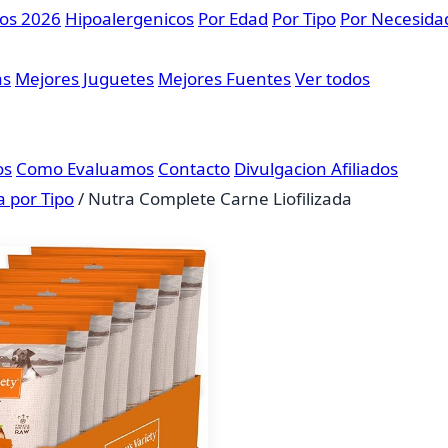
sos 2026
Hipoalergenicos
Por Edad
Por Tipo
Por Necesida
as
Mejores Juguetes
Mejores Fuentes
Ver todos
os
Como Evaluamos
Contacto
Divulgacion Afiliados
 por Tipo
/
Nutra Complete Carne Liofilizada