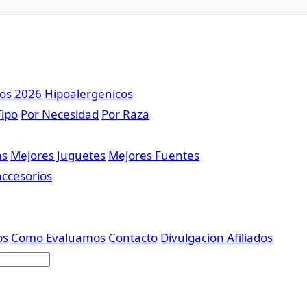
sos 2026
Hipoalergenicos
Tipo
Por Necesidad
Por Raza
as
Mejores Juguetes
Mejores Fuentes
accesorios
os
Como Evaluamos
Contacto
Divulgacion Afiliados