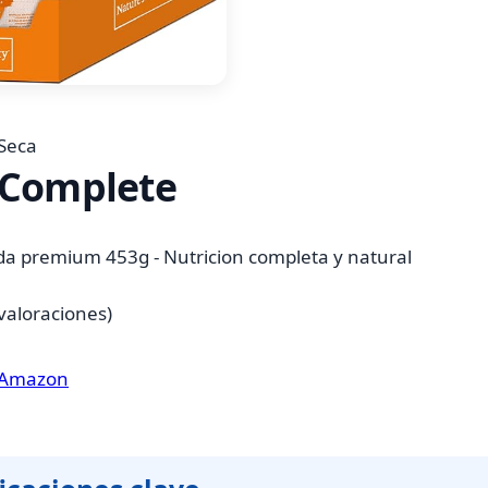
Seca
 Complete
zada premium 453g - Nutricion completa y natural
valoraciones)
n Amazon