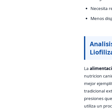
Necesita r
Menos disp
Analis
Liofili
La
alimentaci
nutricion cani
mejor ejemplif
tradicional e
presiones que 
utiliza un pr