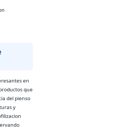
on
e
eresantes en
 productos que
ia del pienso
turas y
filizacion
eservando