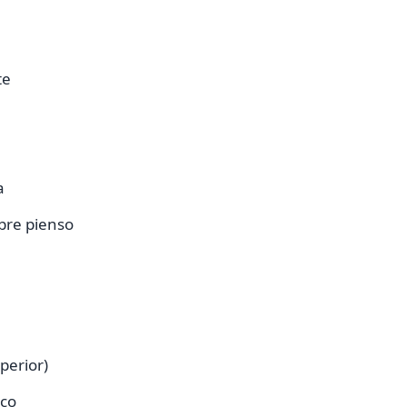
te
a
bre pienso
perior)
ico