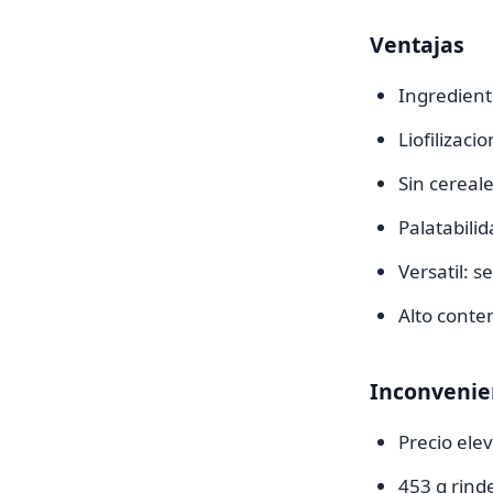
Ventajas
Ingredient
Liofilizaci
Sin cereale
Palatabili
Versatil: 
Alto conten
Inconvenie
Precio ele
453 g rind