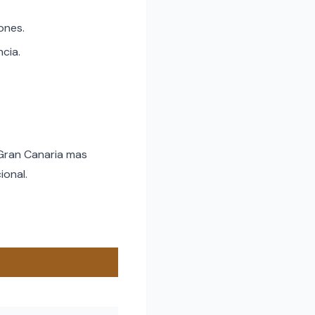
ones.
ncia.
 Gran Canaria mas
ional.