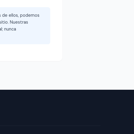
és de ellos, podemos
itio. Nuestras
l; nunca