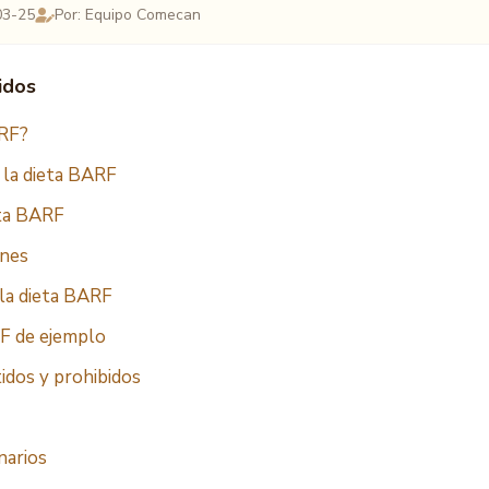
03-25
Por: Equipo Comecan
idos
ARF?
e la dieta BARF
eta BARF
ones
la dieta BARF
F de ejemplo
idos y prohibidos
narios