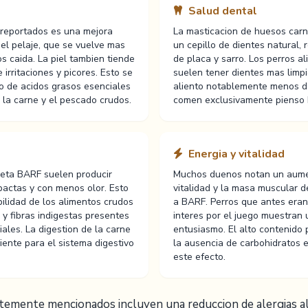
Salud dental
 reportados es una mejora
La masticacion de huesos car
 del pelaje, que se vuelve mas
un cepillo de dientes natural,
s caida. La piel tambien tiende
de placa y sarro. Los perros 
 irritaciones y picores. Esto se
suelen tener dientes mas limp
o de acidos grasos esenciales
aliento notablemente menos d
la carne y el pescado crudos.
comen exclusivamente pienso
Energia y vitalidad
ieta BARF suelen producir
Muchos duenos notan un aumen
actas y con menos olor. Esto
vitalidad y la masa muscular d
bilidad de los alimentos crudos
a BARF. Perros que antes eran
 y fibras indigestas presentes
interes por el juego muestran 
les. La digestion de la carne
entusiasmo. El alto contenido 
iente para el sistema digestivo
la ausencia de carbohidratos 
este efecto.
temente mencionados incluyen una reduccion de alergias al