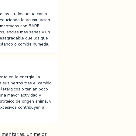
nosos crudos actua como
 reduciendo la acumulacion
alimentados con BARF
ios, encias mas sanas y un
esagradable que los que
 blando o comida humeda.
to en la energia, la
e sus perros tras el cambio
 letargicos o tenian poco
una mayor actividad y
proteico de origen animal y
excesivos contribuyen a
imentarias, un mejor