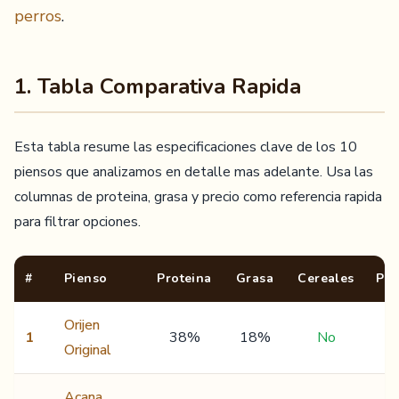
perros
.
1. Tabla Comparativa Rapida
Esta tabla resume las especificaciones clave de los 10
piensos que analizamos en detalle mas adelante. Usa las
columnas de proteina, grasa y precio como referencia rapida
para filtrar opciones.
#
Pienso
Proteina
Grasa
Cereales
Pre
Orijen
1
38%
18%
No
7
Original
Acana