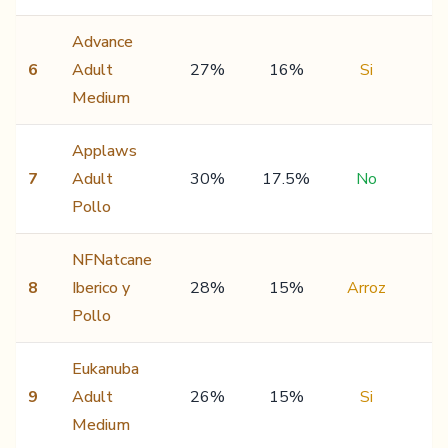
Advance
6
Adult
27%
16%
Si
4
Medium
Applaws
7
Adult
30%
17.5%
No
5
Pollo
NFNatcane
8
Iberico y
28%
15%
Arroz
4
Pollo
Eukanuba
9
Adult
26%
15%
Si
4
Medium