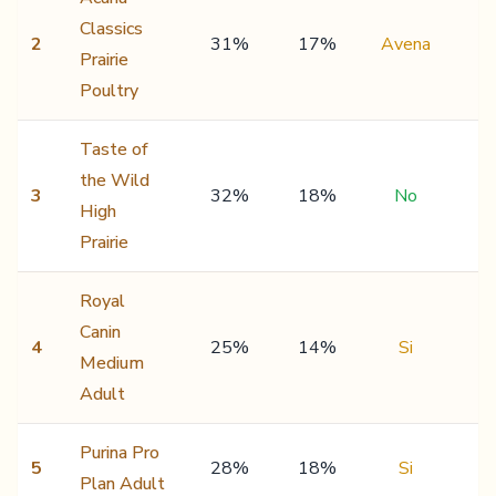
Classics
2
31%
17%
Avena
6
Prairie
Poultry
Taste of
the Wild
3
32%
18%
No
5
High
Prairie
Royal
Canin
4
25%
14%
Si
5
Medium
Adult
Purina Pro
5
28%
18%
Si
5
Plan Adult