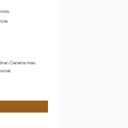
ones.
ncia.
 Gran Canaria mas
ional.