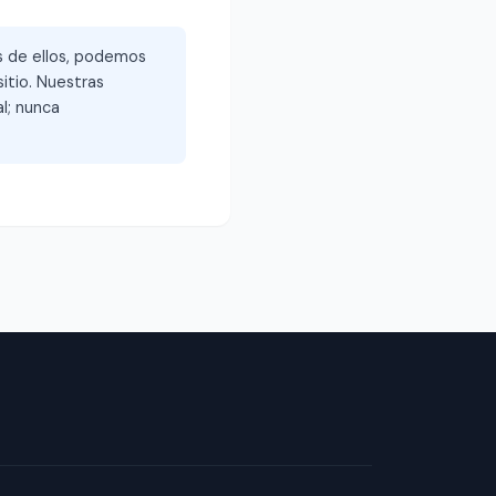
és de ellos, podemos
itio. Nuestras
l; nunca