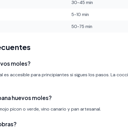
30-45 min
5-10 min
50-75 min
ecuentes
uevos moles?
al es accesible para principiantes si sigues los pasos. La cocc
pana huevos moles?
ojo picon o verde, vino canario y pan artesanal.
obras?