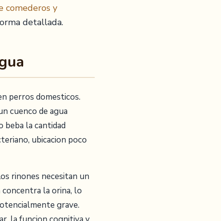
e comederos y
orma detallada.
Agua
 en perros domesticos.
un cuenco de agua
o beba la cantidad
teriano, ubicacion poco
Los rinones necesitan un
 concentra la orina, lo
 potencialmente grave.
ar, la funcion cognitiva y