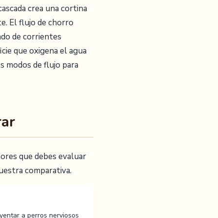
 cascada crea una cortina
e. El flujo de chorro
endo de corrientes
icie que oxigena el agua
s modos de flujo para
rar
ctores que debes evaluar
uestra comparativa.
entar a perros nerviosos