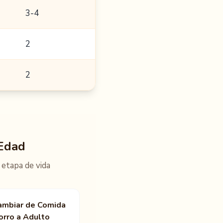
3-4
2
2
 Edad
 etapa de vida
mbiar de Comida
orro a Adulto