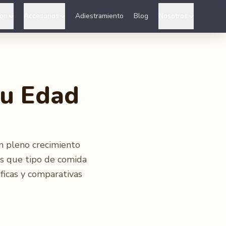
ion
Accesorios
Adiestramiento
Blog
Nosotros
su Edad
n pleno crecimiento
os que tipo de comida
ficas y comparativas