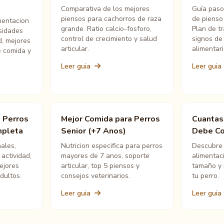
Comparativa de los mejores
Guía paso
piensos para cachorros de raza
de pienso
mentacion
grande. Ratio calcio-fosforo,
Plan de tr
sidades
control de crecimiento y salud
signos de 
d, mejores
articular.
alimentari
e comida y
Leer guia
Leer guia
 Perros
Mejor Comida para Perros
Cuantas
mpleta
Senior (+7 Anos)
Debe Co
ales,
Nutricion especifica para perros
Descubre 
actividad,
mayores de 7 anos, soporte
alimentac
ejores
articular, top 5 piensos y
tamaño y 
dultos.
consejos veterinarios.
tu perro.
Leer guia
Leer guia