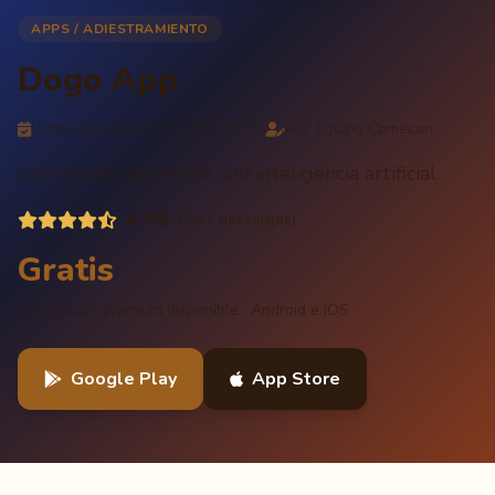
APPS / ADIESTRAMIENTO
Dogo App
Ultima actualizacion: 2026-03-25
Por: Equipo Comecan
Entrenador de perros con inteligencia artificial
4.7/5
(5M+ descargas)
Gratis
Suscripción premium disponible · Android e iOS
Google Play
App Store