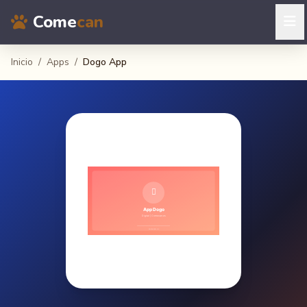
Come
can
Inicio
/
Apps
/
Dogo App